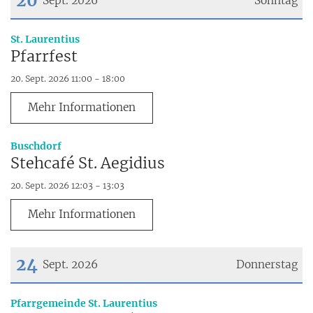
20
Sept. 2026
Sonntag
Datum: 20. September 2026
:
St. Laurentius
Pfarrfest
20. Sept. 2026 11:00 - 18:00
Mehr Informationen
:
Buschdorf
Stehcafé St. Aegidius
20. Sept. 2026 12:03 - 13:03
Mehr Informationen
24
Sept. 2026
Donnerstag
Datum: 24. September 2026
:
Pfarrgemeinde St. Laurentius