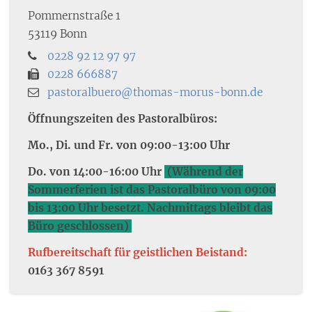
Pommernstraße 1
53119
Bonn
0228 92 12 97 97
0228 666887
pastoralbuero@thomas-morus-bonn.de
Öffnungszeiten des Pastoralbüros:
Mo., Di. und Fr. von 09:00-13:00 Uhr
Do. von 14:00-16:00 Uhr
(Während der
Sommerferien ist das Pastoralbüro von 09:00
bis 13:00 Uhr besetzt. Nachmittags bleibt das
Büro geschlossen)
Rufbereitschaft für geistlichen Beistand:
0163 367 8591