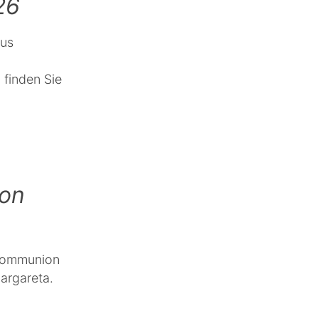
26
sus
 finden Sie
on
skommunion
Margareta.