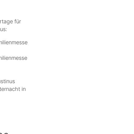
rtage für
us:
lienmesse
ilienmesse
stinus
rnacht in