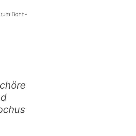
ntrum Bonn-
tchöre
nd
Rochus