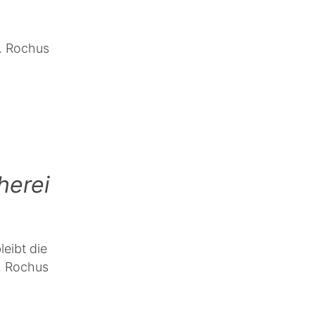
t. Rochus
herei
eibt die
t. Rochus