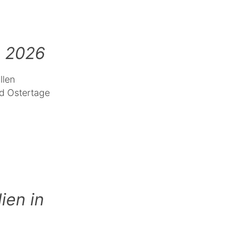
e 2026
llen
nd Ostertage
ien in