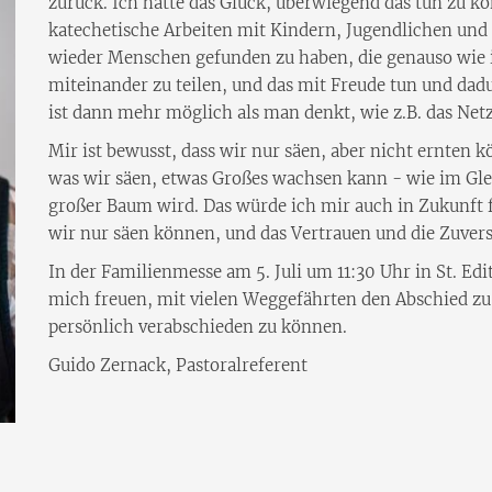
zurück. Ich hatte das Glück, überwiegend das tun zu 
katechetische Arbeiten mit Kindern, Jugendlichen und
wieder Menschen gefunden zu haben, die genauso wie 
miteinander zu teilen, und das mit Freude tun und dad
ist dann mehr möglich als man denkt, wie z.B. das Netz
Mir ist bewusst, dass wir nur säen, aber nicht ernten k
was wir säen, etwas Großes wachsen kann - wie im Gl
großer Baum wird. Das würde ich mir auch in Zukunft f
wir nur säen können, und das Vertrauen und die Zuver
In der Familienmesse am 5. Juli um 11:30 Uhr in St. Ed
mich freuen, mit vielen Weggefährten den Abschied zu
persönlich verabschieden zu können.
Guido Zernack, Pastoralreferent