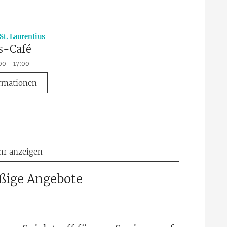
:
St. Laurentius
s-Café
00 - 17:00
rmationen
r anzeigen
ßige Angebote