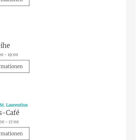
ihe
00 - 19:00
rmationen
:
St. Laurentius
s-Café
:00 - 17:00
rmationen