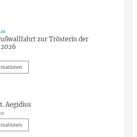
:
026
ußwallfahrt zur Trösterin der
 2026
rmationen
t. Aegidius
:00
rmationen