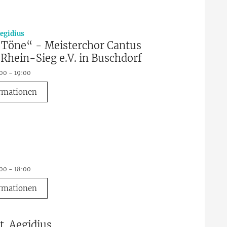
:
Aegidius
 Töne“ - Meisterchor Cantus
 Rhein-Sieg e.V. in Buschdorf
:00 - 19:00
rmationen
:00 - 18:00
rmationen
t. Aegidius