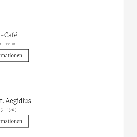
t-Café
0 - 17:00
rmationen
t. Aegidius
05 - 13:05
rmationen