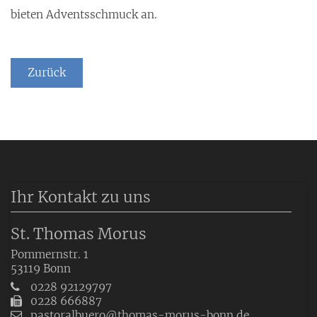
bieten Adventsschmuck an.
Zurück
Ihr Kontakt zu uns
St. Thomas Morus
Pommernstr. 1
53119
Bonn
0228 92129797
0228 666887
pastoralbuero@thomas-morus-bonn.de